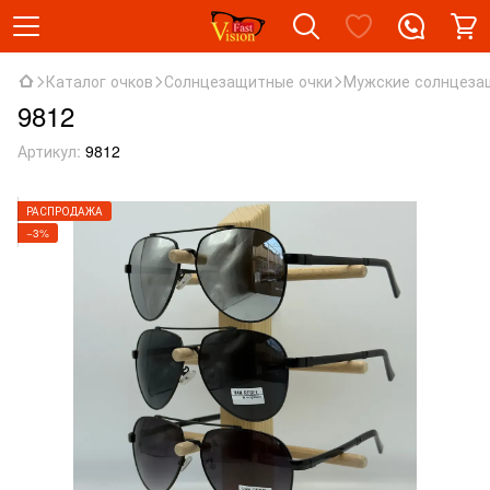
Каталог очков
Солнцезащитные очки
Мужские солнцеза
9812
Артикул:
9812
РАСПРОДАЖА
−3%