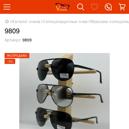
Каталог очков
Солнцезащитные очки
Мужские солнцеза
9809
Артикул:
9809
РАСПРОДАЖА
−3%