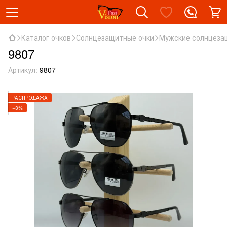
Каталог очков
Солнцезащитные очки
Мужские солнцеза
9807
Артикул:
9807
РАСПРОДАЖА
−3%