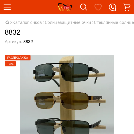
Каталог очков
Солнцезащитные очки
Стеклянные солнц
8832
Артикул:
8832
РАСПРОДАЖА
−3%