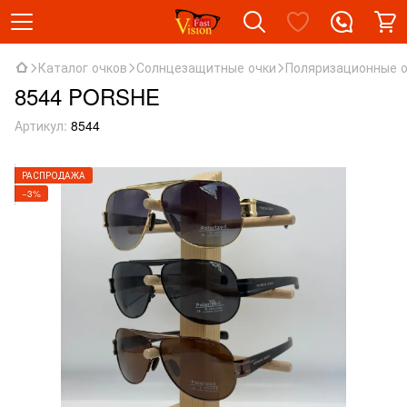
Каталог очков
Солнцезащитные очки
Поляризационные 
8544 PORSHE
Артикул:
8544
РАСПРОДАЖА
−3%