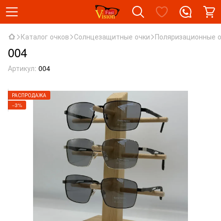
Каталог очков
Солнцезащитные очки
Поляризационные 
004
Артикул:
004
РАСПРОДАЖА
−3%