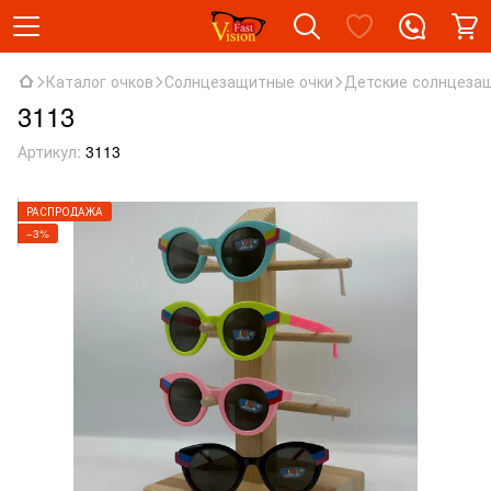
Каталог очков
Солнцезащитные очки
Детские солнцеза
3113
Артикул:
3113
РАСПРОДАЖА
−3%