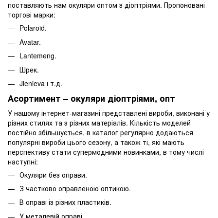
поставляють нам окуляри оптом з діоптріями. Пропоновані
торгові марки:
Polaroid.
Avatar.
Lantemeng.
Шрек.
Jienieva і т.д.
Асортимент – окуляри діоптріями, опт
У нашому інтернет-магазині представлені вироби, виконані у
різних стилях та з різних матеріалів. Кількість моделей
постійно збільшується, в каталог регулярно додаються
популярні вироби цього сезону, а також ті, які мають
перспективу стати супермодними новинками, в тому числі
наступні:
Окуляри без оправи.
З частково оправленою оптикою.
В оправі із різних пластиків.
У металевій оправі.