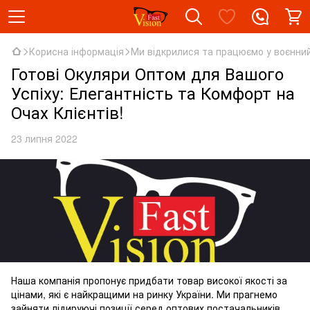
Корисна інформація
Ми відкрилися та працюємо у воєнний
Готові Окуляри Оптом для Вашого
Успіху: Елегантність та Комфорт на
Очах Клієнтів!
23 липня 2022
Наша компанія пропонує придбати товар високої якості за
цінами, які є найкращими на ринку України. Ми прагнемо
зайняти лідируючі позиції серед оптових постачальників