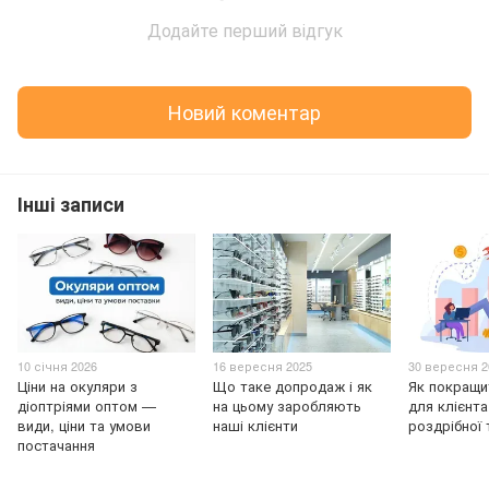
Додайте перший відгук
Новий коментар
Інші записи
10 січня 2026
16 вересня 2025
30 вересня 2
Ціни на окуляри з
Що таке допродаж і як
Як покращи
діоптріями оптом —
на цьому заробляють
для клієнт
види, ціни та умови
наші клієнти
роздрібної 
постачання