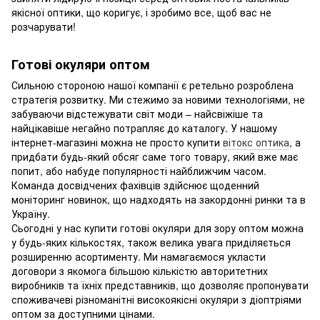
якісної оптики, що коригує, і зробимо все, щоб вас не
розчарувати!
Готові окуляри оптом
Сильною стороною нашої компанії є ретельно розроблена
стратегія розвитку. Ми стежимо за новими технологіями, не
забуваючи відстежувати світ моди – найсвіжіше та
найцікавіше негайно потрапляє до каталогу. У нашому
інтернет-магазині можна не просто купити
вітокс оптика
, а
придбати будь-який обсяг саме того товару, який вже має
попит, або набуде популярності найближчим часом.
Команда досвідчених фахівців здійснює щоденний
моніторинг новинок, що надходять на закордонні ринки та в
Україну.
Сьогодні у нас купити готові окуляри для зору оптом можна
у будь-яких кількостях, також велика увага приділяється
розширенню асортименту. Ми намагаємося укласти
договори з якомога більшою кількістю авторитетних
виробників та їхніх представників, що дозволяє пропонувати
споживачеві різноманітні високоякісні окуляри з діоптріями
оптом за доступними цінами.