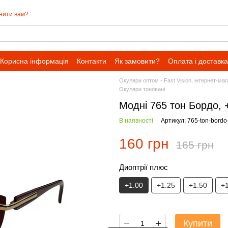
нити вам?
Корисна інформація
Контакти
Як замовити?
Оплата і доставка
Окуляри оптом - Fast Vision, інтернет-ма
Окуляри тоновані
Модні 765 тон Бордо, 
В наявності
Артикул: 765-ton-bordo
160 грн
165 грн
Диоптрії плюс
+1.00
+1.25
+1.50
+
Купити