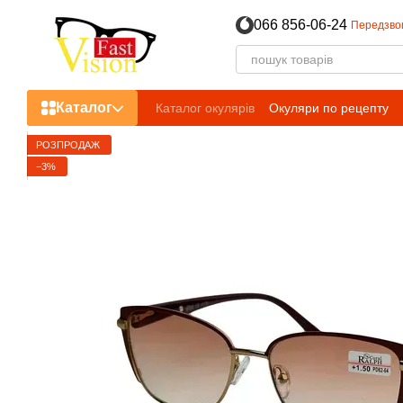
Перейти до основного контенту
066 856-06-24
Передзво
Каталог
Каталог окулярів
Окуляри по рецепту
РОЗПРОДАЖ
−3%