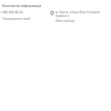
Контактна інформація
066 856-06-24
м. Одеса, площа Віри Холодної,
будинок 1
Передзвонити вам?
Мапа проїзду