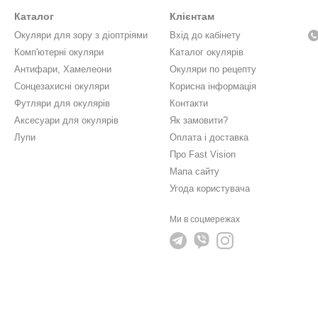
Каталог
Клієнтам
Окуляри для зору з діоптріями
Вхід до кабінету
Комп'ютерні окуляри
Каталог окулярів
Антифари, Хамелеони
Окуляри по рецепту
Сонцезахисні окуляри
Корисна інформація
Футляри для окулярів
Контакти
Аксесуари для окулярів
Як замовити?
Лупи
Оплата і доставка
Про Fast Vision
Мапа сайту
Угода користувача
Ми в соцмережах