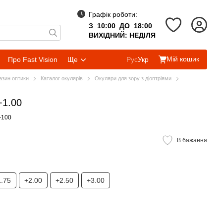
Графік роботи:
З 10:00 ДО 18:00
ВИХІДНИЙ: НЕДІЛЯ
Мій кошик
Про Fast Vision
Ще
Рус
Укр
газин оптики
Каталог окулярів
Окуляри для зору з діоптріями
+1.00
-100
В бажання
1.75
+2.00
+2.50
+3.00