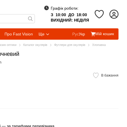
Графік роботи:
З 10:00 ДО 18:00
ВИХІДНИЙ: НЕДІЛЯ
Мій кошик
Про Fast Vision
Ще
Рус
Укр
газин оптики
Каталог окулярів
Футляри для окулярів
Хлопавка
ичневий
h
В бажання
 — за тарифами перевізника.