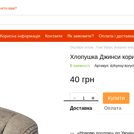
нити вам?
Корисна інформація
Контакти
Як замовити?
Оплата і доставка
Окуляри оптом - Fast Vision, інтернет-ма
Хлопушка Джинси кор
В наявності
Артикул: dzhynsy-koryc
40 грн
Купити
Доставка
Оплата
«Нововю поштою» по Україні