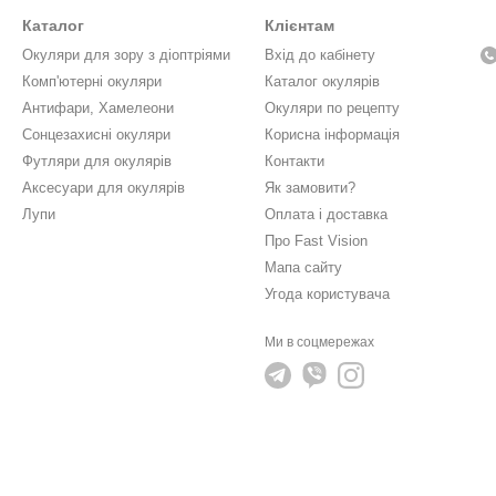
Каталог
Клієнтам
Окуляри для зору з діоптріями
Вхід до кабінету
Комп'ютерні окуляри
Каталог окулярів
Антифари, Хамелеони
Окуляри по рецепту
Сонцезахисні окуляри
Корисна інформація
Футляри для окулярів
Контакти
Аксесуари для окулярів
Як замовити?
Лупи
Оплата і доставка
Про Fast Vision
Мапа сайту
Угода користувача
Ми в соцмережах