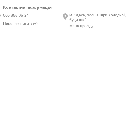
Контактна інформація
066 856-06-24
м. Одеса, площа Віри Холодної,
будинок 1
Передзвонити вам?
Мапа проїзду