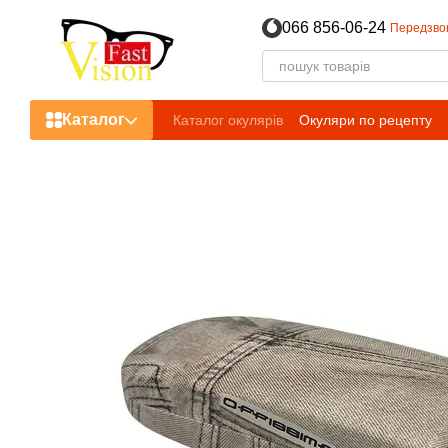
Перейти до основного контенту
066 856-06-24
Передзво
Каталог
Каталог окулярів
Окуляри по рецепту