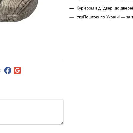
Кур'єром від "двері до двер
УкрПоштою по Україні — за 
ю