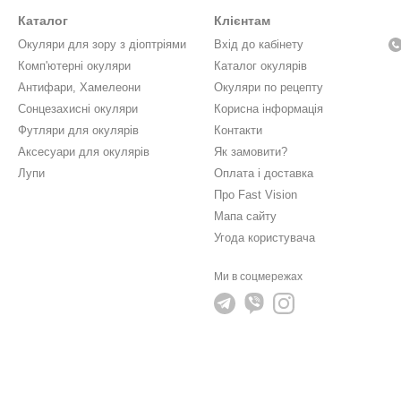
Каталог
Клієнтам
Окуляри для зору з діоптріями
Вхід до кабінету
Комп'ютерні окуляри
Каталог окулярів
Антифари, Хамелеони
Окуляри по рецепту
Сонцезахисні окуляри
Корисна інформація
Футляри для окулярів
Контакти
Аксесуари для окулярів
Як замовити?
Лупи
Оплата і доставка
Про Fast Vision
Мапа сайту
Угода користувача
Ми в соцмережах