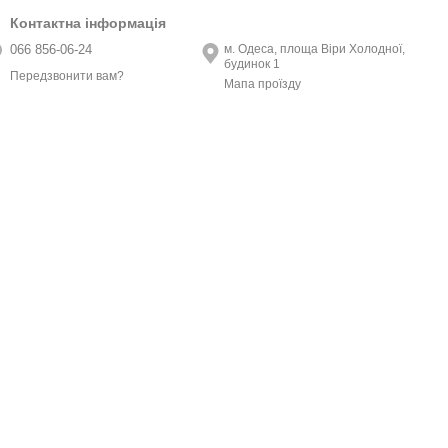
Контактна інформація
066 856-06-24
м. Одеса, площа Віри Холодної,
будинок 1
Передзвонити вам?
Мапа проїзду