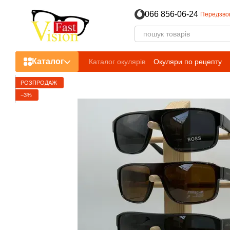
Перейти до основного контенту
066 856-06-24
Передзво
Каталог
Каталог окулярів
Окуляри по рецепту
РОЗПРОДАЖ
−3%