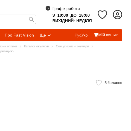
Графік роботи:
З 10:00 ДО 18:00
ВИХІДНИЙ: НЕДІЛЯ
Мій кошик
Про Fast Vision
Ще
Рус
Укр
газин оптики
Каталог окулярів
Сонцезахисні окуляри
яризацією
В бажання