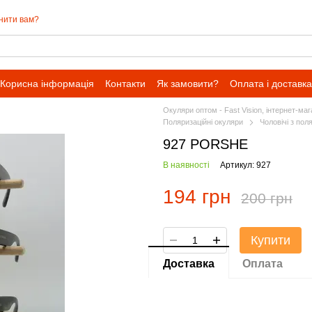
нити вам?
Корисна інформація
Контакти
Як замовити?
Оплата і доставка
Окуляри оптом - Fast Vision, інтернет-ма
Поляризаційні окуляри
Чоловічі з пол
927 PORSHE
В наявності
Артикул: 927
194 грн
200 грн
Купити
Доставка
Оплата