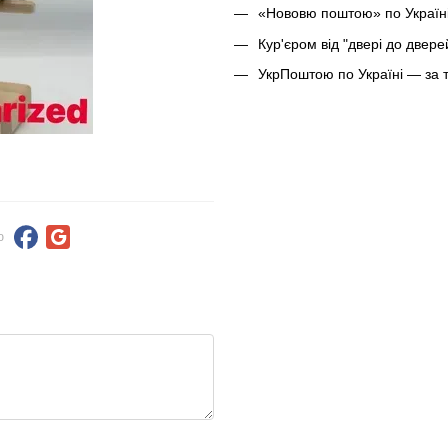
«Нововю поштою» по Україні
Кур'єром від "двері до двер
УкрПоштою по Україні — за 
ю