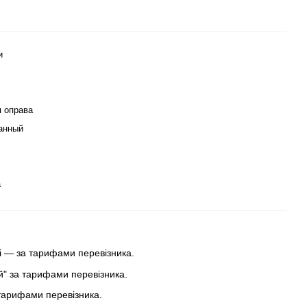
и
 оправа
анный
а
 — за тарифами перевізника.
ей" за тарифами перевізника.
тарифами перевізника.