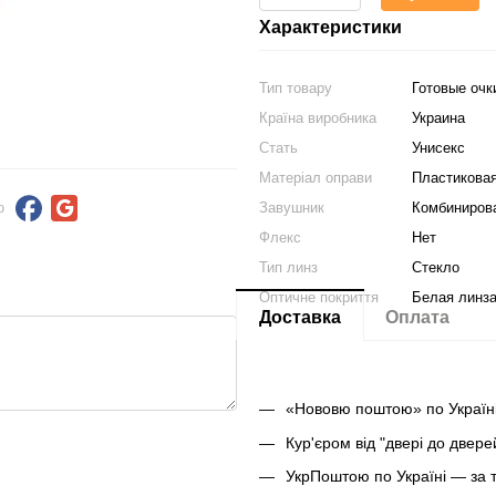
Характеристики
Тип товару
Готовые очк
Країна виробника
Украина
Стать
Унисекс
Матеріал оправи
Пластиковая
Завушник
Комбиниров
ю
Флекс
Нет
Тип линз
Стекло
Оптичне покриття
Белая линз
Доставка
Оплата
«Нововю поштою» по Україні
Кур'єром від "двері до двер
УкрПоштою по Україні — за 