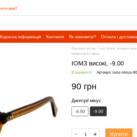
нити вам?
Корисна інформація
Контакти
Як замовити?
Оплата і доставка
Окуляри оптом - Fast Vision, інтернет-ма
Ізюмська вставка
ІОМЗ високі, -9.00
В наявності
Артикул: iomz-minus-9
90 грн
Диоптрії мінус
-6.50
-9.00
Купити