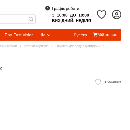
Графік роботи:
З 10:00 ДО 18:00
ВИХІДНИЙ: НЕДІЛЯ
Мій кошик
Про Fast Vision
Ще
Рус
Укр
газин оптики
Каталог окулярів
Окуляри для зору з діоптріями
00
В бажання