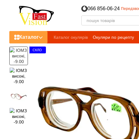
Перейти до основного контенту
066 856-06-24
Передзво
Каталог
Каталог окулярів
Окуляри по рецепту
СКЛО