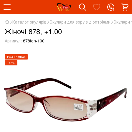
Каталог окулярів
Окуляри для зору з діоптріями
Окуляри 
Жіночі 878, +1.00
Артикул:
878ton-100
РОЗПРОДАЖ
−15%