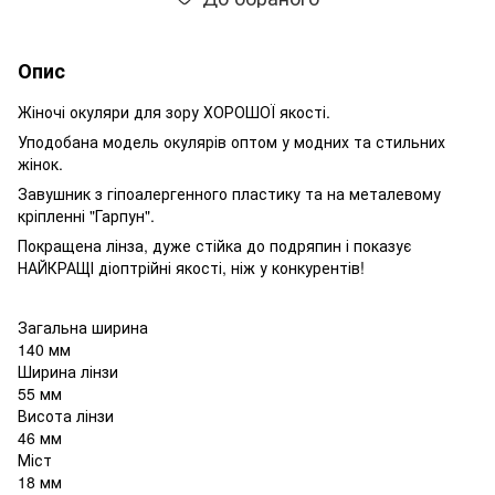
Опис
Жіночі окуляри для зору ХОРОШОЇ якості.
Уподобана модель окулярів оптом у модних та стильних
жінок.
Завушник з гіпоалергенного пластику та на металевому
кріпленні "Гарпун".
Покращена лінза, дуже стійка до подряпин і показує
НАЙКРАЩІ діоптрійні якості, ніж у конкурентів!
Загальна ширина
140 мм
Ширина лінзи
55 мм
Висота лінзи
46 мм
Міст
18 мм