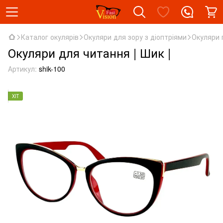
Каталог окулярів
Окуляри для зору з діоптріями
Окуляри 
Окуляри для читання | Шик |
Артикул:
shik-100
ХІТ