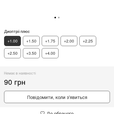
Диоптрії плюс
+1.00
+1.50
+1.75
+2.00
+2.25
+2.50
+3.50
+4.00
Немає в наявності
90 грн
Повідомити, коли з'явиться
До обраного