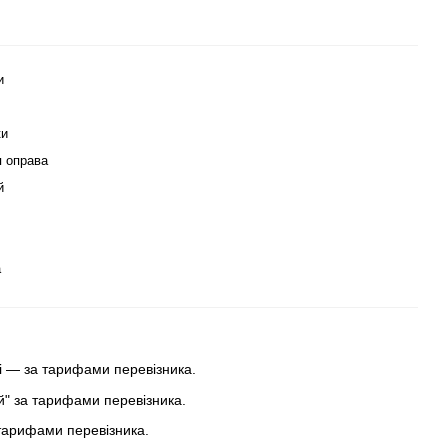
и
ки
 оправа
й
а
 — за тарифами перевізника.
ей" за тарифами перевізника.
тарифами перевізника.