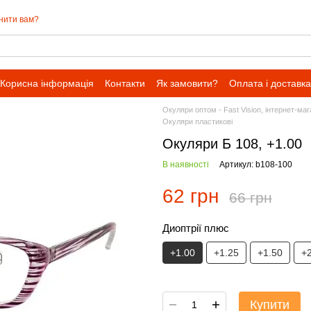
нити вам?
Корисна інформація
Контакти
Як замовити?
Оплата і доставка
Окуляри оптом - Fast Vision, інтернет-ма
Окуляри пластикові
Окуляри Б 108, +1.00
В наявності
Артикул: b108-100
62 грн
66 грн
Диоптрії плюс
+1.00
+1.25
+1.50
+
Купити