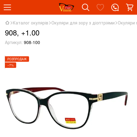
Каталог окулярів
Окуляри для зору з діоптріями
Окуляри 
908, +1.00
Артикул:
908-100
РОЗПРОДАЖ
−7%