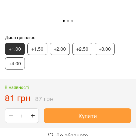
Диоптрії плюс
+1.00
+1.50
+2.00
+2.50
+3.00
+4.00
В наявності
81 грн
87 грн
Купити
До обраного