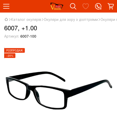
Каталог окулярів
Окуляри для зору з діоптріями
Окуляри 
6007, +1.00
Артикул:
6007-100
РОЗПРОДАЖ
−20%