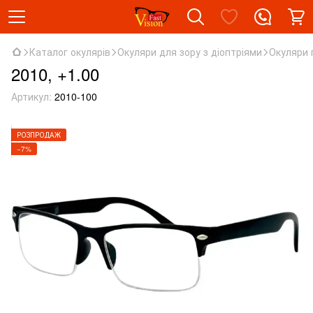
Каталог окулярів
Окуляри для зору з діоптріями
Окуляри 
2010, +1.00
Артикул:
2010-100
РОЗПРОДАЖ
−7%