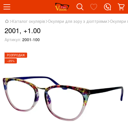
Каталог окулярів
Окуляри для зору з діоптріями
Окуляри 
2001, +1.00
Артикул:
2001-100
РОЗПРОДАЖ
−25%