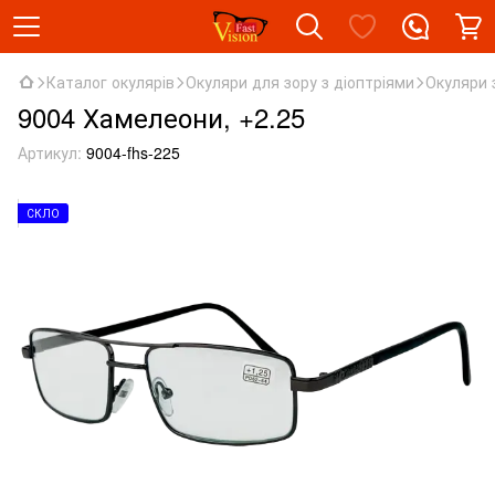
Каталог окулярів
Окуляри для зору з діоптріями
Окуляри 
9004 Хамелеони, +2.25
Артикул:
9004-fhs-225
СКЛО