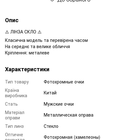
Опис
⚠️ ЛIНЗА СКЛО ⚠️
Класична модель та перевірена часом
На середнє та велике обличчя
Кріплення: металеве
Характеристики
Тип товару
Фотохромные очки
Країна
Китай
виробника
Стать
Мужские очки
Матеріал
Металлическая оправа
оправи
Тип линз
Стекло
Оптичне
Фотохромная (хамелеоны)
покриття