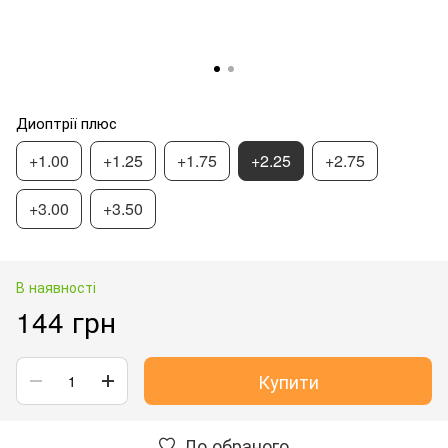
Диоптрії плюс
+1.00
+1.25
+1.75
+2.25
+2.75
+3.00
+3.50
В наявності
144 грн
Купити
До обраного