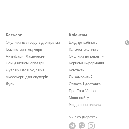
Каталог
Клієнтам
Окуляри для зору з діоптріями
Вхід до кабінету
Комп'ютерні окуляри
Каталог окулярів
Антифари, Хамелеони
Окуляри по рецепту
Сонцезахисні окуляри
Корисна інформація
Футляри для окулярів
Контакти
Аксесуари для окулярів
Як замовити?
Лупи
Оплата і доставка
Про Fast Vision
Мапа сайту
Угода користувача
Ми в соцмережах