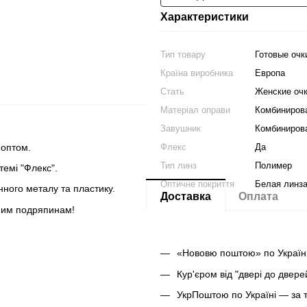
Характеристики
Тип товару
Готовые очк
Країна виробника
Европа
Стать
Женские оч
Матеріал оправи
Комбиниров
Завушник
Комбиниров
 оптом.
Флекс
Да
Тип линз
Полимер
темі "Флекс".
Оптичне покриття
Белая линз
нного металу та пластику.
Доставка
Оплата
бним подряпинам!
«Нововю поштою» по Україні
Кур'єром від "двері до двер
УкрПоштою по Україні — за 