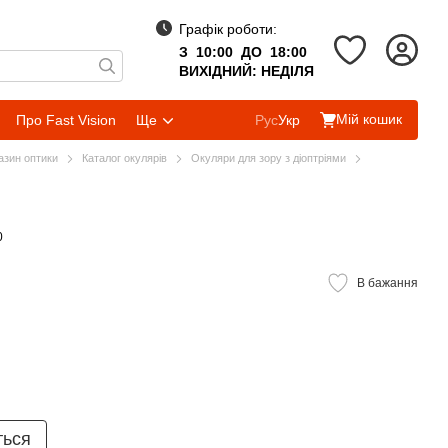
Графік роботи:
З 10:00 ДО 18:00
ВИХІДНИЙ: НЕДІЛЯ
Мій кошик
Про Fast Vision
Ще
Рус
Укр
газин оптики
Каталог окулярів
Окуляри для зору з діоптріями
0
В бажання
ться