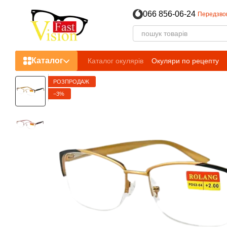
Перейти до основного контенту
066 856-06-24
Передзво
Каталог
Каталог окулярів
Окуляри по рецепту
РОЗПРОДАЖ
−3%