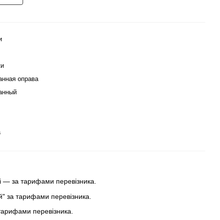
и
ки
анная оправа
анный
а
 — за тарифами перевізника.
ей" за тарифами перевізника.
тарифами перевізника.