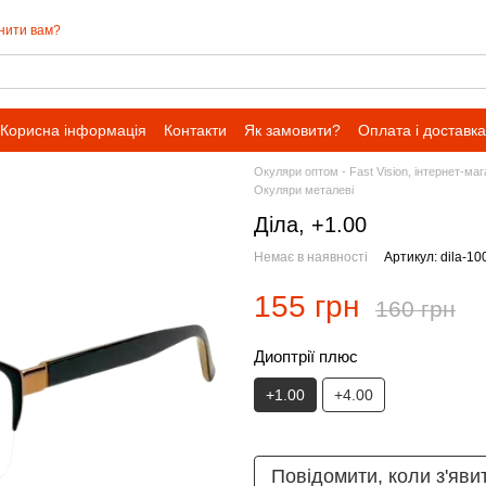
нити вам?
Корисна інформація
Контакти
Як замовити?
Оплата і доставка
Окуляри оптом - Fast Vision, інтернет-ма
Окуляри металеві
Діла, +1.00
Немає в наявності
Артикул: dila-10
155 грн
160 грн
Диоптрії плюс
+1.00
+4.00
Повідомити, коли з'яви