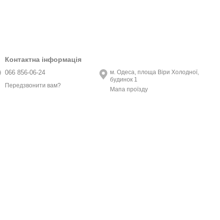
Контактна інформація
066 856-06-24
м. Одеса, площа Віри Холодної,
будинок 1
Передзвонити вам?
Мапа проїзду