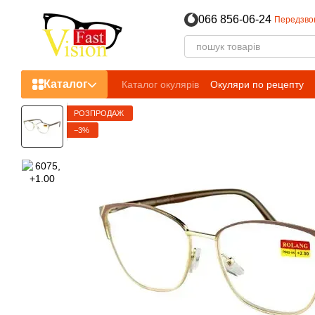
Перейти до основного контенту
066 856-06-24
Передзво
Каталог
Каталог окулярів
Окуляри по рецепту
РОЗПРОДАЖ
−3%