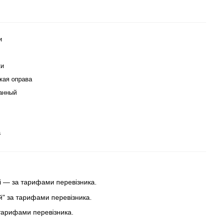
и
ки
кая оправа
анный
а
 — за тарифами перевізника.
ей" за тарифами перевізника.
тарифами перевізника.