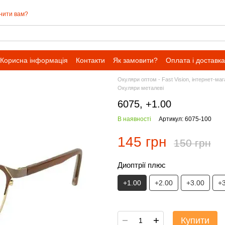
нити вам?
Корисна інформація
Контакти
Як замовити?
Оплата і доставка
Окуляри оптом - Fast Vision, інтернет-ма
Окуляри металеві
6075, +1.00
В наявності
Артикул: 6075-100
145 грн
150 грн
Диоптрії плюс
+1.00
+2.00
+3.00
+
Купити