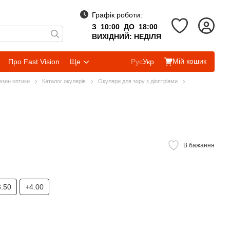
Графік роботи:
З 10:00 ДО 18:00
ВИХІДНИЙ: НЕДІЛЯ
Мій кошик
Про Fast Vision
Ще
Рус
Укр
газин оптики
Каталог окулярів
Окуляри для зору з діоптріями
В бажання
3.50
+4.00