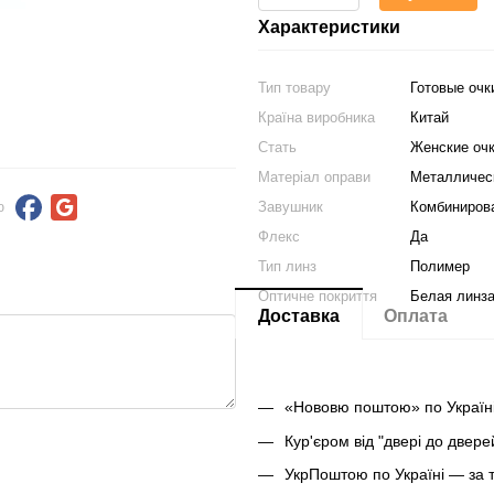
Характеристики
Тип товару
Готовые очк
Країна виробника
Китай
Стать
Женские оч
Матеріал оправи
Металличес
Завушник
Комбиниров
ю
Флекс
Да
Тип линз
Полимер
Оптичне покриття
Белая линз
Доставка
Оплата
«Нововю поштою» по Україні
Кур'єром від "двері до двер
УкрПоштою по Україні — за 