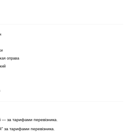
и
ки
кая оправа
кий
а
 — за тарифами перевізника.
ей" за тарифами перевізника.