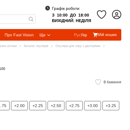
Графік роботи:
З 10:00 ДО 18:00
ВИХІДНИЙ: НЕДІЛЯ
Мій кошик
Про Fast Vision
Ще
Рус
Укр
газин оптики
Каталог окулярів
Окуляри для зору з діоптріями
100
В бажання
1.75
+2.00
+2.25
+2.50
+2.75
+3.00
+3.25