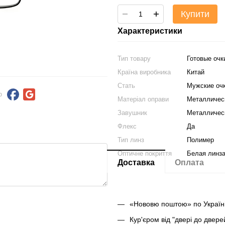
Купити
Характеристики
Тип товару
Готовые очк
Країна виробника
Китай
Стать
Мужские оч
ю
Матеріал оправи
Металличес
Завушник
Металличес
Флекс
Да
Тип линз
Полимер
Оптичне покриття
Белая линз
Доставка
Оплата
«Нововю поштою» по Україні
Кур'єром від "двері до двер