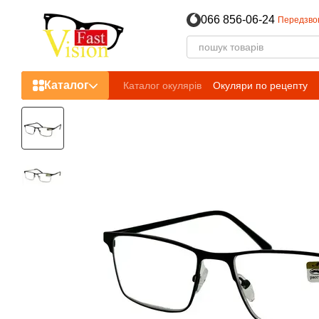
Перейти до основного контенту
066 856-06-24
Передзво
Каталог
Каталог окулярів
Окуляри по рецепту