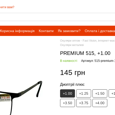
нити вам?
Корисна інформація
Контакти
Як замовити?
Оплата і доставка
Окуляри оптом - Fast Vision, інтернет-ма
Окуляри металеві
PREMIUM 515, +1.00
В наявності
Артикул: 515-premium-
145 грн
Диоптрії плюс
+1.00
+1.25
+1.50
+
+3.50
+3.75
+4.00