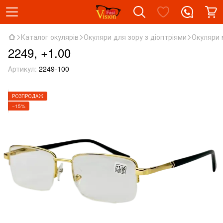
Каталог окулярів
Окуляри для зору з діоптріями
Окуляри 
2249, +1.00
Артикул:
2249-100
РОЗПРОДАЖ
−15%