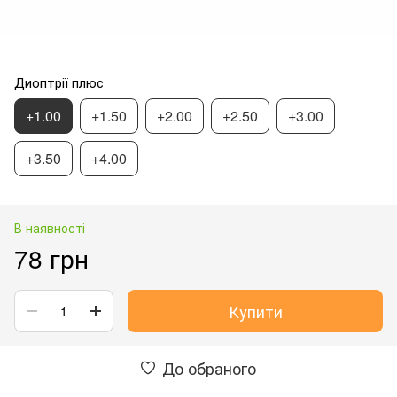
Диоптрії плюс
+1.00
+1.50
+2.00
+2.50
+3.00
+3.50
+4.00
В наявності
78 грн
Купити
До обраного