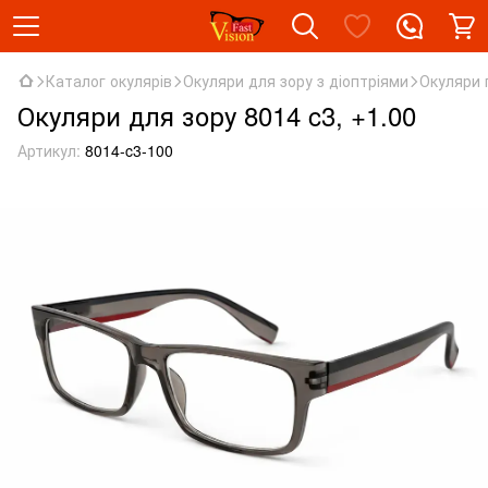
Каталог окулярів
Окуляри для зору з діоптріями
Окуляри 
Окуляри для зору 8014 c3, +1.00
Артикул:
8014-c3-100