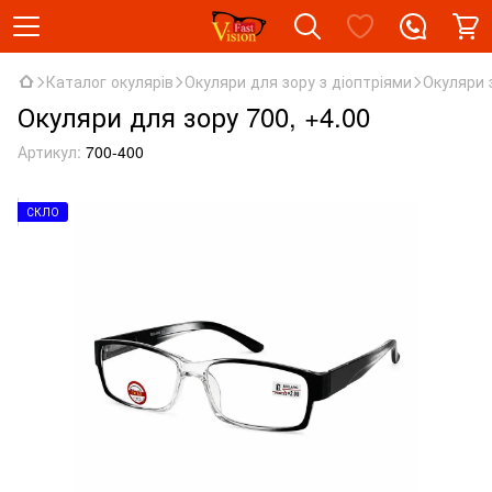
Каталог окулярів
Окуляри для зору з діоптріями
Окуляри 
Окуляри для зору 700, +4.00
Артикул:
700-400
СКЛО