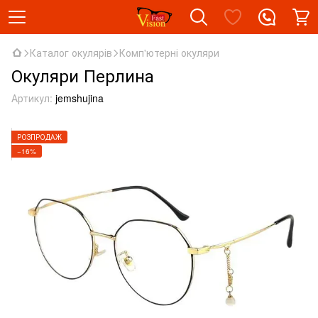
Каталог окулярів
Комп'ютерні окуляри
Окуляри Перлина
Артикул:
jemshujina
РОЗПРОДАЖ
−16%