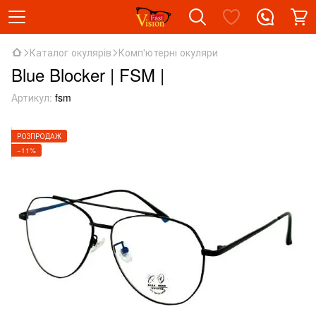
Каталог окулярів
Комп'ютерні окуляри
Blue Blocker | FSM |
Артикул:
fsm
РОЗПРОДАЖ
−11%