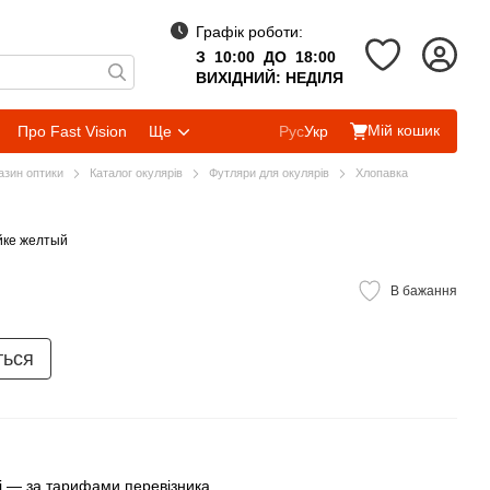
Графік роботи:
З 10:00 ДО 18:00
ВИХІДНИЙ: НЕДІЛЯ
Мій кошик
Про Fast Vision
Ще
Рус
Укр
газин оптики
Каталог окулярів
Футляри для окулярів
Хлопавка
йке желтый
В бажання
ться
 — за тарифами перевізника.