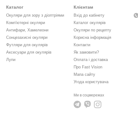
Каталог
Клієнтам
Окуляри для зору з діоптріями
Вхід до кабінету
Комп'ютерні окуляри
Каталог окулярів
Антифари, Хамелеони
Окуляри по рецепту
Сонцезахисні окуляри
Корисна інформація
Футляри для окулярів
Контакти
Аксесуари для окулярів
Як замовити?
Лупи
Оплата і доставка
Про Fast Vision
Мапа сайту
Угода користувача
Ми в соцмережах