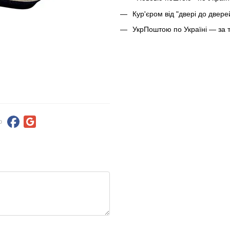
Кур'єром від "двері до двер
УкрПоштою по Україні — за 
ю