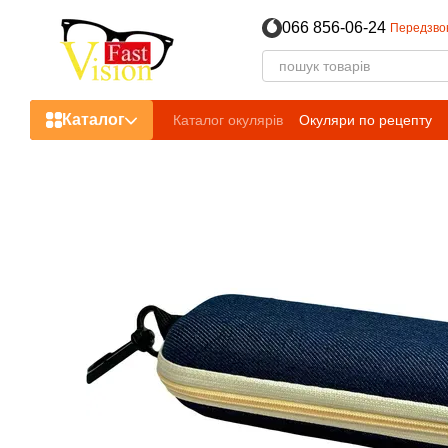
Перейти до основного контенту
066 856-06-24
Передзво
Каталог
Каталог окулярів
Окуляри по рецепту