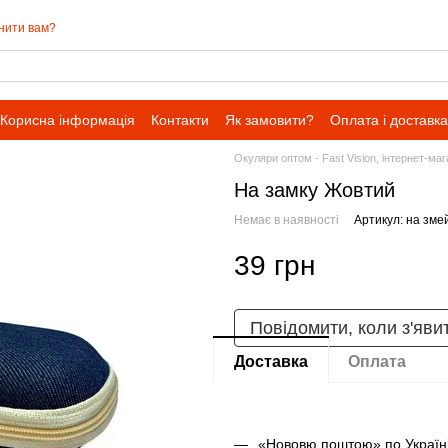
нити вам?
Корисна інформація
Контакти
Як замовити?
Оплата і доставка
Окуляри оптом - Fast Vision, інтернет-ма
На замку Жовтий
Немає в наявності
Артикул: на зме
39 грн
Повідомити, коли з'яви
Доставка
Оплата
«Нововю поштою» по Україні