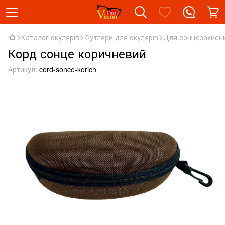
Каталог окулярів
Футляри для окулярів
Для сонцезахисн
Корд сонце коричневий
Артикул:
cord-sonce-korich