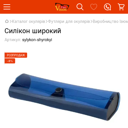
Каталог окулярів
Футляри для окулярів
Виробництво Ізю
Силікон широкий
Артикул:
sylykon-shyrokyi
РОЗПРОДАЖ
−8%