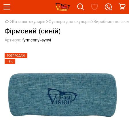
Каталог окулярів
Футляри для окулярів
Виробництво Ізю
Фірмовий (синій)
Артикул:
fyrmennyi-synyi
РОЗПРОДАЖ
−3%