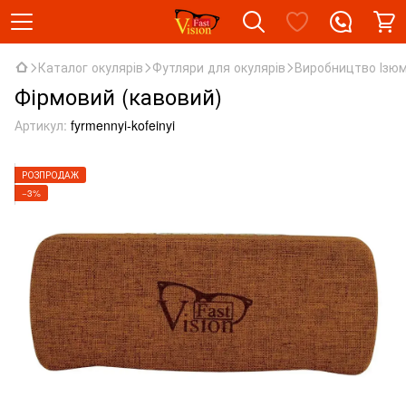
Каталог окулярів
Футляри для окулярів
Виробництво Ізю
Фірмовий (кавовий)
Артикул:
fyrmennyi-kofeinyi
РОЗПРОДАЖ
−3%