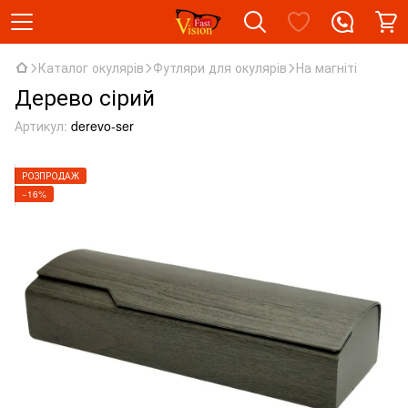
Каталог окулярів
Футляри для окулярів
На магніті
Дерево сірий
Артикул:
derevo-ser
РОЗПРОДАЖ
−16%