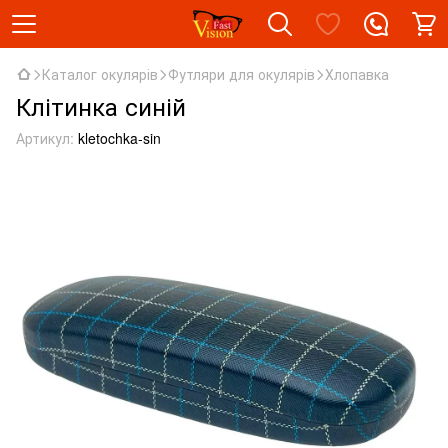
Каталог окулярів
Футляри для окулярів
Хлопавка
Клітинка синій
Артикул:
kletochka-sin