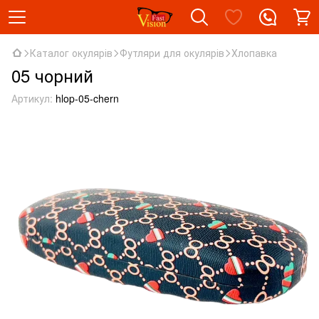
Каталог окулярів
Футляри для окулярів
Хлопавка
05 чорний
Артикул:
hlop-05-chern