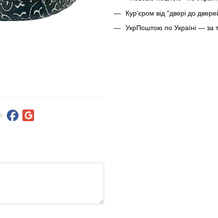
Кур'єром від "двері до двер
УкрПоштою по Україні — за 
ю