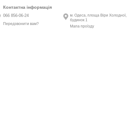
Контактна інформація
066 856-06-24
м. Одеса, площа Віри Холодної,
будинок 1
Передзвонити вам?
Мапа проїзду