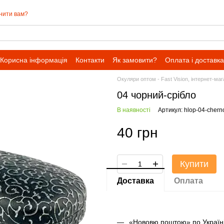
нити вам?
Корисна інформація
Контакти
Як замовити?
Оплата і доставка
Окуляри оптом - Fast Vision, інтернет-ма
04 чорний-срібло
В наявності
Артикул: hlop-04-chern
40 грн
Купити
Доставка
Оплата
«Нововю поштою» по Україні