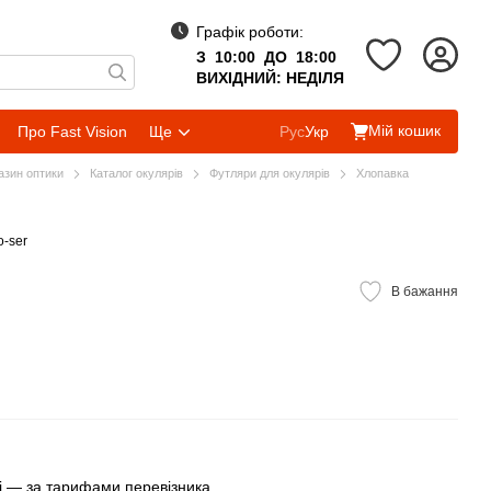
Графік роботи:
З 10:00 ДО 18:00
ВИХІДНИЙ: НЕДІЛЯ
Мій кошик
Про Fast Vision
Ще
Рус
Укр
газин оптики
Каталог окулярів
Футляри для окулярів
Хлопавка
o-ser
В бажання
 — за тарифами перевізника.