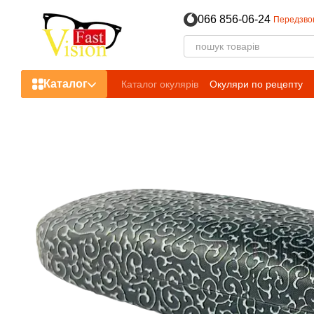
Перейти до основного контенту
066 856-06-24
Передзво
Каталог
Каталог окулярів
Окуляри по рецепту