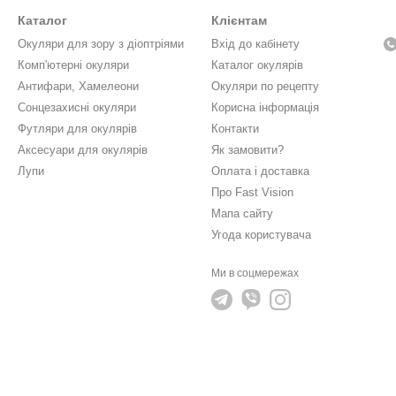
Каталог
Клієнтам
Окуляри для зору з діоптріями
Вхід до кабінету
Комп'ютерні окуляри
Каталог окулярів
Антифари, Хамелеони
Окуляри по рецепту
Сонцезахисні окуляри
Корисна інформація
Футляри для окулярів
Контакти
Аксесуари для окулярів
Як замовити?
Лупи
Оплата і доставка
Про Fast Vision
Мапа сайту
Угода користувача
Ми в соцмережах