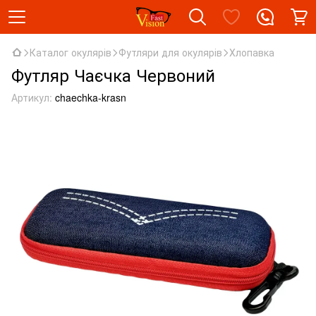
Каталог окулярів
Футляри для окулярів
Хлопавка
Футляр Чаєчка Червоний
Артикул:
chaechka-krasn