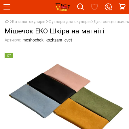
Каталог окулярів
Футляри для окулярів
Для сонцезахисн
Мішечок ЕКО Шкіра на магніті
Артикул:
meshochek_kozhzam_cvet
ХІТ