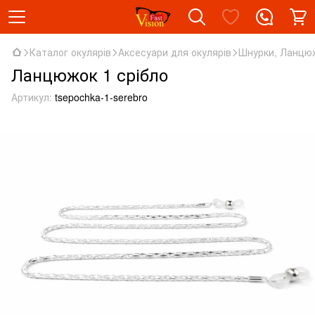
Каталог окулярів
Аксесуари для окулярів
Шнурки, Ланцю
Ланцюжок 1 срібло
Артикул:
tsepochka-1-serebro