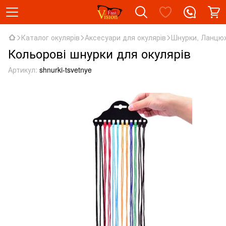
Каталог окулярів
Аксесуари для окулярів
Шнурки, Ланцю
Кольорові шнурки для окулярів
Артикул:
shnurki-tsvetnye