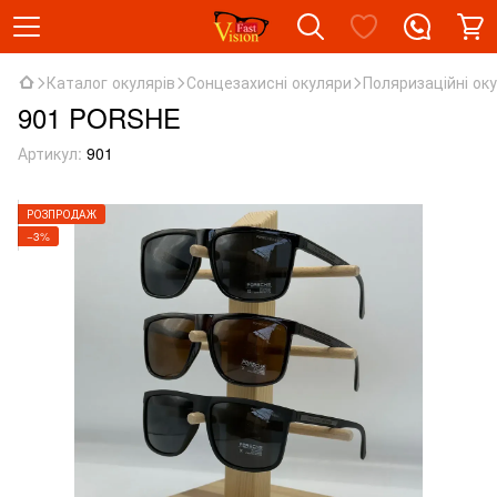
Каталог окулярів
Сонцезахисні окуляри
Поляризаційні ок
901 PORSHE
Артикул:
901
РОЗПРОДАЖ
−3%