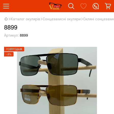
Каталог окулярів
Сонцезахисні окуляри
Скляні сонцезахи
8899
Артикул:
8899
РОЗПРОДАЖ
−3%