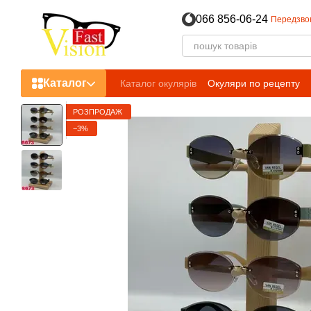
Перейти до основного контенту
066 856-06-24
Передзво
Каталог
Каталог окулярів
Окуляри по рецепту
РОЗПРОДАЖ
−3%