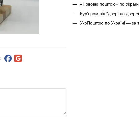
«Нововю поштою» по Україні
Кур'єром від "двері до двер
УкрПоштою по Україні — за 
ю