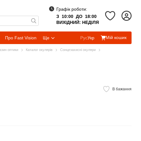
Графік роботи:
З 10:00 ДО 18:00
ВИХІДНИЙ: НЕДІЛЯ
Мій кошик
Про Fast Vision
Ще
Рус
Укр
газин оптики
Каталог окулярів
Сонцезахисні окуляри
В бажання