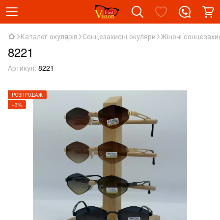
Каталог окулярів
Сонцезахисні окуляри
Жіночі сонцезахи
8221
Артикул:
8221
РОЗПРОДАЖ
−3%