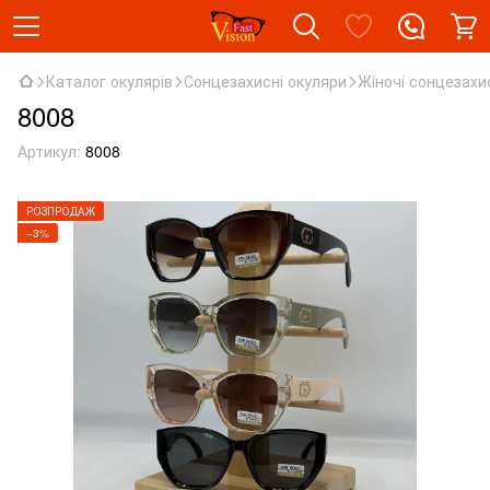
Каталог окулярів
Сонцезахисні окуляри
Жіночі сонцезахи
8008
Артикул:
8008
РОЗПРОДАЖ
−3%