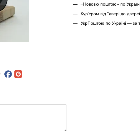
«Нововю поштою» по Україні
Кур'єром від "двері до двер
УкрПоштою по Україні — за 
ю