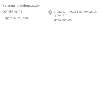
Контактна інформація
066 856-06-24
м. Одеса, площа Віри Холодної,
будинок 1
Передзвонити вам?
Мапа проїзду