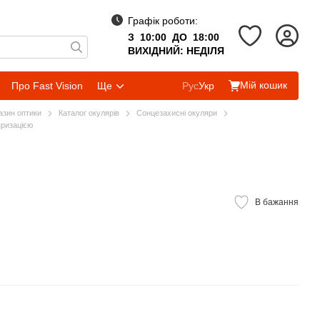
Графік роботи:
З 10:00 ДО 18:00
ВИХІДНИЙ: НЕДІЛЯ
Мій кошик
Про Fast Vision
Ще
Рус
Укр
газин оптики
Каталог окулярів
Сонцезахисні окуляри
яризацією
В бажання