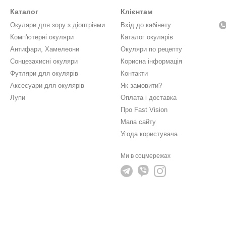
Каталог
Клієнтам
Окуляри для зору з діоптріями
Вхід до кабінету
Комп'ютерні окуляри
Каталог окулярів
Антифари, Хамелеони
Окуляри по рецепту
Сонцезахисні окуляри
Корисна інформація
Футляри для окулярів
Контакти
Аксесуари для окулярів
Як замовити?
Лупи
Оплата і доставка
Про Fast Vision
Мапа сайту
Угода користувача
Ми в соцмережах