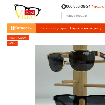
Перейти до основного контенту
066 856-06-24
Передзво
Каталог
Каталог окулярів
Окуляри по рецепту
РОЗПРОДАЖ
−3%