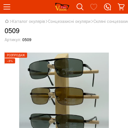
Каталог окулярів
Сонцезахисні окуляри
Скляні сонцезахи
0509
Артикул:
0509
РОЗПРОДАЖ
−3%