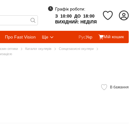
Графік роботи:
З 10:00 ДО 18:00
ВИХІДНИЙ: НЕДІЛЯ
Мій кошик
Про Fast Vision
Ще
Рус
Укр
газин оптики
Каталог окулярів
Сонцезахисні окуляри
ризацією
В бажання