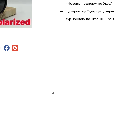
«Нововю поштою» по Україні
Кур'єром від "двері до двер
УкрПоштою по Україні — за 
ю