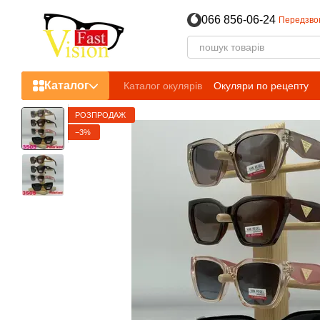
Перейти до основного контенту
066 856-06-24
Передзво
Каталог
Каталог окулярів
Окуляри по рецепту
РОЗПРОДАЖ
−3%