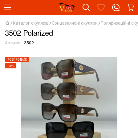
Каталог окулярів
Сонцезахисні окуляри
Поляризаційні ок
3502 Polarized
Артикул:
3502
РОЗПРОДАЖ
−3%